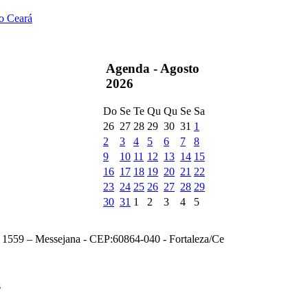
do Ceará
Agenda -
Agosto
2026
Do
Se
Te
Qu
Qu
Se
Sa
26
27
28
29
30
31
1
2
3
4
5
6
7
8
9
10
11
12
13
14
15
16
17
18
19
20
21
22
23
24
25
26
27
28
29
30
31
1
2
3
4
5
, 1559 – Messejana - CEP:60864-040 - Fortaleza/Ce
s