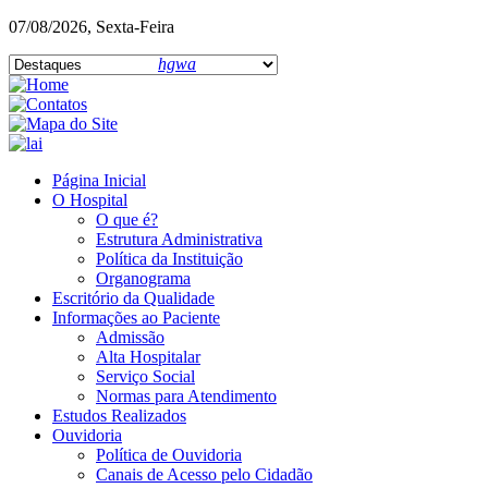
07/08/2026, Sexta-Feira
hgwa
Página Inicial
O Hospital
O que é?
Estrutura Administrativa
Política da Instituição
Organograma
Escritório da Qualidade
Informações ao Paciente
Admissão
Alta Hospitalar
Serviço Social
Normas para Atendimento
Estudos Realizados
Ouvidoria
Política de Ouvidoria
Canais de Acesso pelo Cidadão