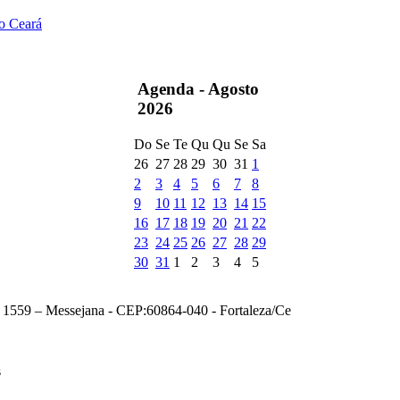
do Ceará
Agenda -
Agosto
2026
Do
Se
Te
Qu
Qu
Se
Sa
26
27
28
29
30
31
1
2
3
4
5
6
7
8
9
10
11
12
13
14
15
16
17
18
19
20
21
22
23
24
25
26
27
28
29
30
31
1
2
3
4
5
, 1559 – Messejana - CEP:60864-040 - Fortaleza/Ce
s