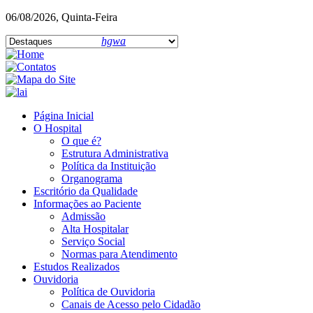
06/08/2026, Quinta-Feira
hgwa
Página Inicial
O Hospital
O que é?
Estrutura Administrativa
Política da Instituição
Organograma
Escritório da Qualidade
Informações ao Paciente
Admissão
Alta Hospitalar
Serviço Social
Normas para Atendimento
Estudos Realizados
Ouvidoria
Política de Ouvidoria
Canais de Acesso pelo Cidadão