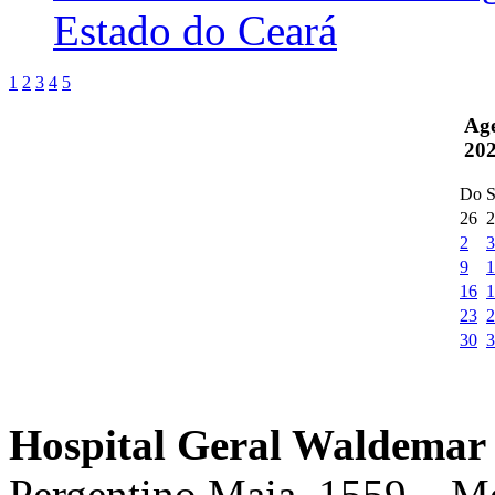
Estado do Ceará
1
2
3
4
5
Ag
20
Do
S
26
2
2
3
9
1
16
1
23
2
30
3
Hospital Geral Waldemar 
Pergentino Maia, 1559 – M