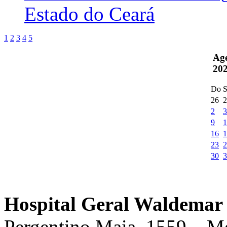
Estado do Ceará
1
2
3
4
5
Ag
20
Do
S
26
2
2
3
9
1
16
1
23
2
30
3
Hospital Geral Waldemar 
Pergentino Maia, 1559 – M