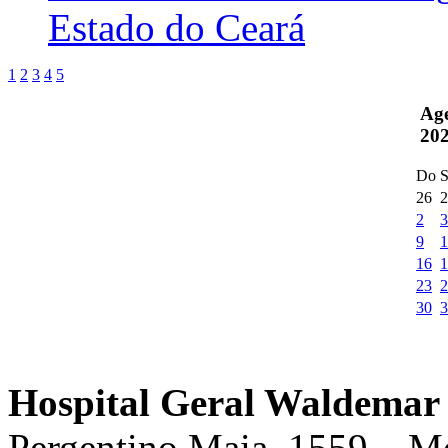
Estado do Ceará
1
2
3
4
5
Ag
20
Do
S
26
2
2
3
9
1
16
1
23
2
30
3
Hospital Geral Waldemar 
Pergentino Maia, 1559 – M