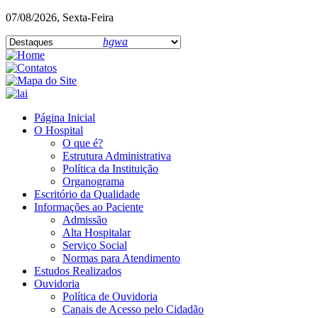
07/08/2026, Sexta-Feira
hgwa
Página Inicial
O Hospital
O que é?
Estrutura Administrativa
Política da Instituição
Organograma
Escritório da Qualidade
Informações ao Paciente
Admissão
Alta Hospitalar
Serviço Social
Normas para Atendimento
Estudos Realizados
Ouvidoria
Política de Ouvidoria
Canais de Acesso pelo Cidadão