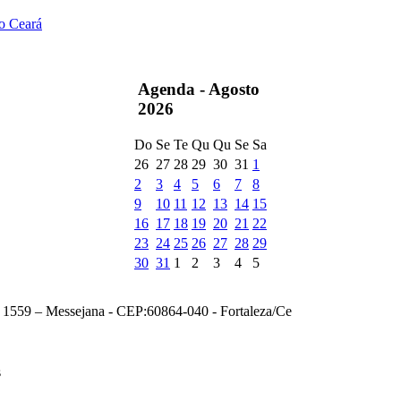
do Ceará
Agenda -
Agosto
2026
Do
Se
Te
Qu
Qu
Se
Sa
26
27
28
29
30
31
1
2
3
4
5
6
7
8
9
10
11
12
13
14
15
16
17
18
19
20
21
22
23
24
25
26
27
28
29
30
31
1
2
3
4
5
, 1559 – Messejana - CEP:60864-040 - Fortaleza/Ce
s