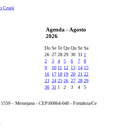
do Ceará
Agenda -
Agosto
2026
Do
Se
Te
Qu
Qu
Se
Sa
26
27
28
29
30
31
1
2
3
4
5
6
7
8
9
10
11
12
13
14
15
16
17
18
19
20
21
22
23
24
25
26
27
28
29
30
31
1
2
3
4
5
, 1559 – Messejana - CEP:60864-040 - Fortaleza/Ce
s