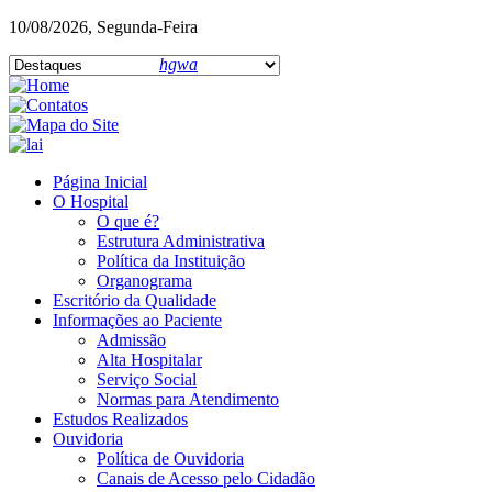
10/08/2026, Segunda-Feira
hgwa
Página Inicial
O Hospital
O que é?
Estrutura Administrativa
Política da Instituição
Organograma
Escritório da Qualidade
Informações ao Paciente
Admissão
Alta Hospitalar
Serviço Social
Normas para Atendimento
Estudos Realizados
Ouvidoria
Política de Ouvidoria
Canais de Acesso pelo Cidadão