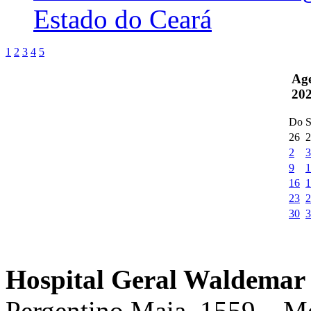
Estado do Ceará
1
2
3
4
5
Ag
20
Do
S
26
2
2
3
9
1
16
1
23
2
30
3
Hospital Geral Waldemar 
Pergentino Maia, 1559 – M