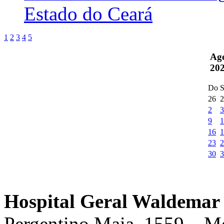
Estado do Ceará
1
2
3
4
5
Ag
20
Do
S
26
2
2
3
9
1
16
1
23
2
30
3
Hospital Geral Waldemar 
Pergentino Maia, 1559 – M