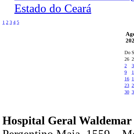
Estado do Ceará
1
2
3
4
5
Ag
20
Do
S
26
2
2
3
9
1
16
1
23
2
30
3
Hospital Geral Waldemar 
Pergentino Maia, 1559 – M