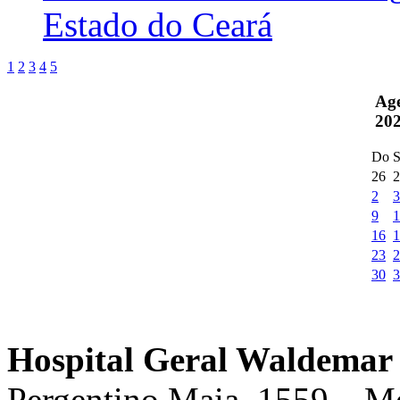
Estado do Ceará
1
2
3
4
5
Ag
20
Do
S
26
2
2
3
9
1
16
1
23
2
30
3
Hospital Geral Waldemar 
Pergentino Maia, 1559 – M