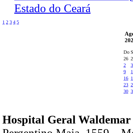
Estado do Ceará
1
2
3
4
5
Ag
20
Do
S
26
2
2
3
9
1
16
1
23
2
30
3
Hospital Geral Waldemar 
Pergentino Maia, 1559 – M