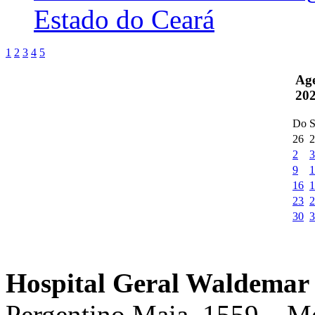
Estado do Ceará
1
2
3
4
5
Ag
20
Do
S
26
2
2
3
9
1
16
1
23
2
30
3
Hospital Geral Waldemar 
Pergentino Maia, 1559 – M