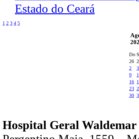
Estado do Ceará
1
2
3
4
5
Ag
20
Do
S
26
2
2
3
9
1
16
1
23
2
30
3
Hospital Geral Waldemar 
Pergentino Maia, 1559 – M