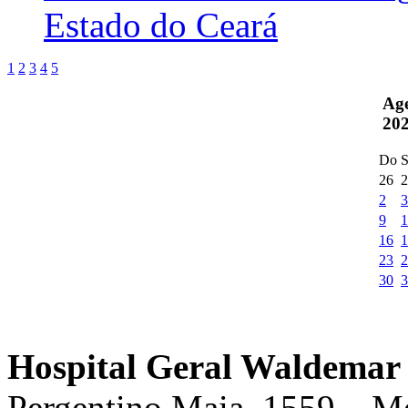
Estado do Ceará
1
2
3
4
5
Ag
20
Do
S
26
2
2
3
9
1
16
1
23
2
30
3
Hospital Geral Waldemar 
Pergentino Maia, 1559 – M