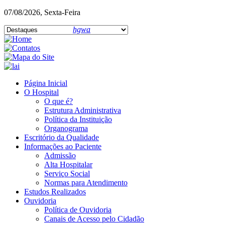
07/08/2026, Sexta-Feira
hgwa
Página Inicial
O Hospital
O que é?
Estrutura Administrativa
Política da Instituição
Organograma
Escritório da Qualidade
Informações ao Paciente
Admissão
Alta Hospitalar
Serviço Social
Normas para Atendimento
Estudos Realizados
Ouvidoria
Política de Ouvidoria
Canais de Acesso pelo Cidadão