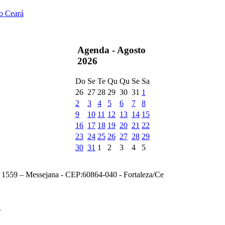
do Ceará
Agenda -
Agosto
2026
Do
Se
Te
Qu
Qu
Se
Sa
26
27
28
29
30
31
1
2
3
4
5
6
7
8
9
10
11
12
13
14
15
16
17
18
19
20
21
22
23
24
25
26
27
28
29
30
31
1
2
3
4
5
, 1559 – Messejana - CEP:60864-040 - Fortaleza/Ce
s