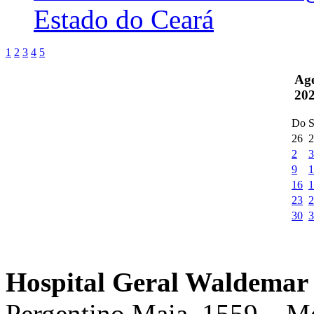
Estado do Ceará
1
2
3
4
5
Ag
20
Do
S
26
2
2
3
9
1
16
1
23
2
30
3
Hospital Geral Waldemar 
Pergentino Maia, 1559 – M