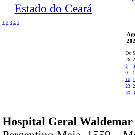
Estado do Ceará
1
2
3
4
5
Ag
20
Do
S
26
2
2
3
9
1
16
1
23
2
30
3
Hospital Geral Waldemar 
Pergentino Maia, 1559 – M