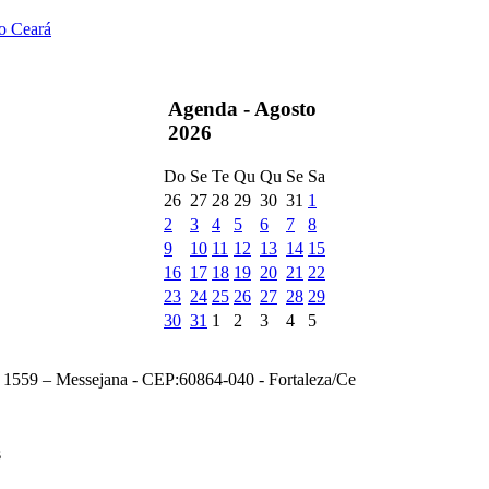
do Ceará
Agenda -
Agosto
2026
Do
Se
Te
Qu
Qu
Se
Sa
26
27
28
29
30
31
1
2
3
4
5
6
7
8
9
10
11
12
13
14
15
16
17
18
19
20
21
22
23
24
25
26
27
28
29
30
31
1
2
3
4
5
, 1559 – Messejana - CEP:60864-040 - Fortaleza/Ce
s