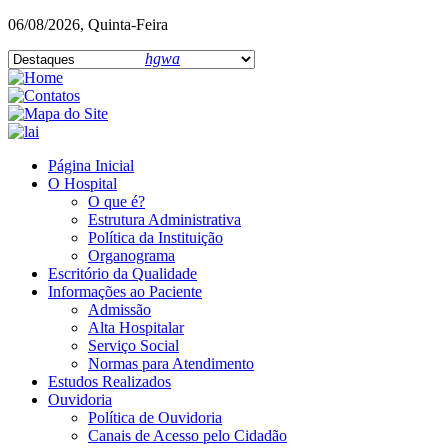
06/08/2026, Quinta-Feira
hgwa
Página Inicial
O Hospital
O que é?
Estrutura Administrativa
Política da Instituição
Organograma
Escritório da Qualidade
Informações ao Paciente
Admissão
Alta Hospitalar
Serviço Social
Normas para Atendimento
Estudos Realizados
Ouvidoria
Política de Ouvidoria
Canais de Acesso pelo Cidadão