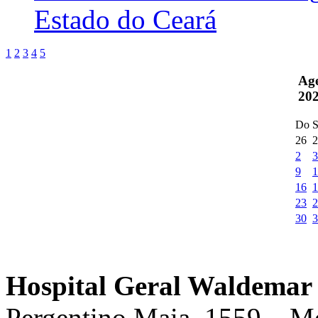
Estado do Ceará
1
2
3
4
5
Ag
20
Do
S
26
2
2
3
9
1
16
1
23
2
30
3
Hospital Geral Waldemar 
Pergentino Maia, 1559 – M