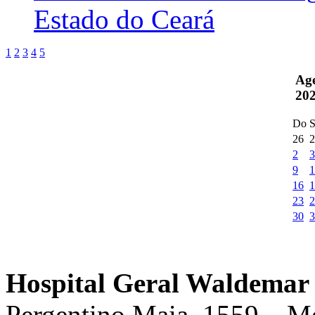
Estado do Ceará
1
2
3
4
5
Ag
20
Do
S
26
2
2
3
9
1
16
1
23
2
30
3
Hospital Geral Waldemar 
Pergentino Maia, 1559 – M