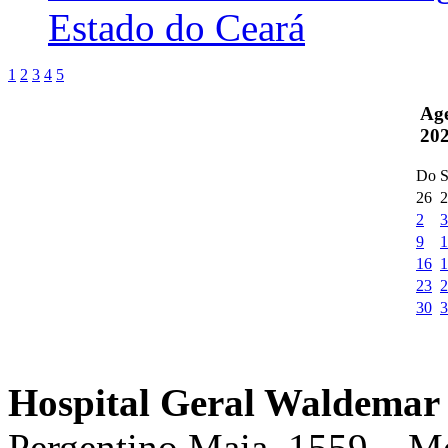
Estado do Ceará
1
2
3
4
5
Ag
20
Do
S
26
2
2
3
9
1
16
1
23
2
30
3
Hospital Geral Waldemar 
Pergentino Maia, 1559 – M