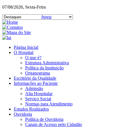
07/08/2026, Sexta-Feira
hgwa
Página Inicial
O Hospital
O que é?
Estrutura Administrativa
Política da Instituição
Organograma
Escritório da Qualidade
Informações ao Paciente
Admissão
Alta Hospitalar
Serviço Social
Normas para Atendimento
Estudos Realizados
Ouvidoria
Política de Ouvidoria
Canais de Acesso pelo Cidadão