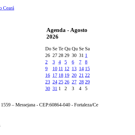
do Ceará
Agenda -
Agosto
2026
Do
Se
Te
Qu
Qu
Se
Sa
26
27
28
29
30
31
1
2
3
4
5
6
7
8
9
10
11
12
13
14
15
16
17
18
19
20
21
22
23
24
25
26
27
28
29
30
31
1
2
3
4
5
, 1559 – Messejana - CEP:60864-040 - Fortaleza/Ce
s