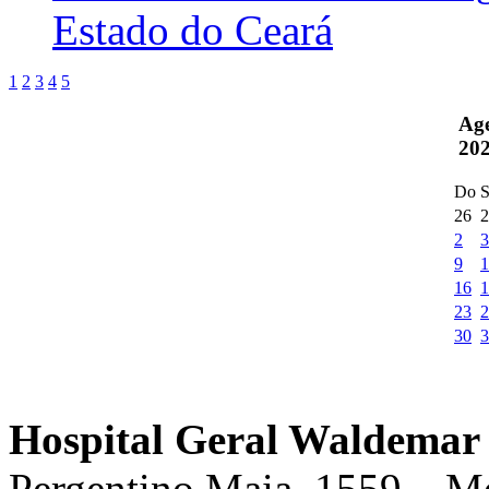
Estado do Ceará
1
2
3
4
5
Ag
20
Do
S
26
2
2
3
9
1
16
1
23
2
30
3
Hospital Geral Waldemar 
Pergentino Maia, 1559 – M