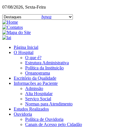
07/08/2026, Sexta-Feira
hgwa
Página Inicial
O Hospital
O que é?
Estrutura Administrativa
Política da Instituição
Organograma
Escritório da Qualidade
Informações ao Paciente
Admissão
Alta Hospitalar
Serviço Social
Normas para Atendimento
Estudos Realizados
Ouvidoria
Política de Ouvidoria
Canais de Acesso pelo Cidadão