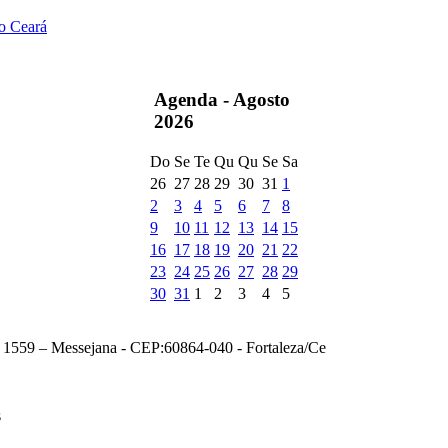
do Ceará
Agenda -
Agosto
2026
Do
Se
Te
Qu
Qu
Se
Sa
26
27
28
29
30
31
1
2
3
4
5
6
7
8
9
10
11
12
13
14
15
16
17
18
19
20
21
22
23
24
25
26
27
28
29
30
31
1
2
3
4
5
, 1559 – Messejana - CEP:60864-040 - Fortaleza/Ce
s