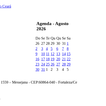
do Ceará
Agenda -
Agosto
2026
Do
Se
Te
Qu
Qu
Se
Sa
26
27
28
29
30
31
1
2
3
4
5
6
7
8
9
10
11
12
13
14
15
16
17
18
19
20
21
22
23
24
25
26
27
28
29
30
31
1
2
3
4
5
, 1559 – Messejana - CEP:60864-040 - Fortaleza/Ce
s