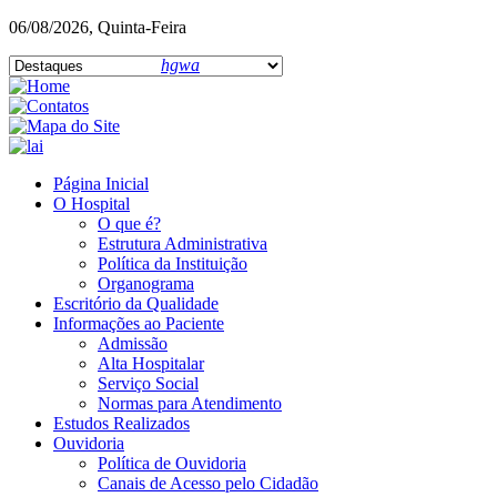
06/08/2026, Quinta-Feira
hgwa
Página Inicial
O Hospital
O que é?
Estrutura Administrativa
Política da Instituição
Organograma
Escritório da Qualidade
Informações ao Paciente
Admissão
Alta Hospitalar
Serviço Social
Normas para Atendimento
Estudos Realizados
Ouvidoria
Política de Ouvidoria
Canais de Acesso pelo Cidadão