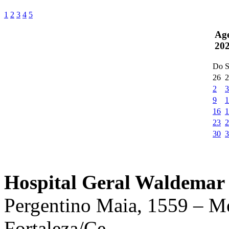
1
2
3
4
5
Ag
20
Do
S
26
2
2
3
9
1
16
1
23
2
30
3
Hospital Geral Waldemar 
Pergentino Maia, 1559 – M
Fortaleza/Ce