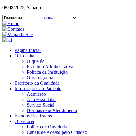
08/08/2026, Sábado
hgwa
Página Inicial
O Hospital
O que é?
Estrutura Administrativa
Política da Instituição
Organograma
Escritório da Qualidade
Informações ao Paciente
Admissão
Alta Hospitalar
Serviço Social
Normas para Atendimento
Estudos Realizados
Ouvidoria
Política de Ouvidoria
Canais de Acesso pelo Cidadão